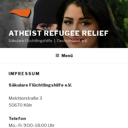
Zum
Inhalt
springen
ATHEIST REFUGEE RELIEF
Säkulare Flüchtlingshilfe | Deutschland e.V.
Menü
IMPRESSUM
Säkulare Flüchtlingshilfe e.V.
Melchiorstraße 3
50670 Köln
Telefon
Mo.–Fr. 9:00–18:00 Uhr