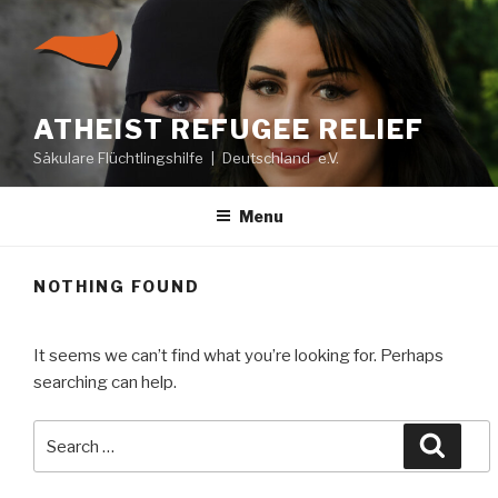
Skip
to
content
ATHEIST REFUGEE RELIEF
Säkulare Flüchtlingshilfe | Deutschland e.V.
Menu
NOTHING FOUND
It seems we can’t find what you’re looking for. Perhaps
searching can help.
Search
Searc
for: