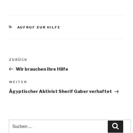
KATEGORIEN
AUFRUF ZUR HILFE
Beitragsnavigation
Vorheriger
ZURÜCK
Beitrag
Wir brauchen Ihre Hilfe
Nächster
WEITER
Beitrag
Ägyptischer Aktivist Sherif Gaber verhaftet
Suche
Suche
nach: