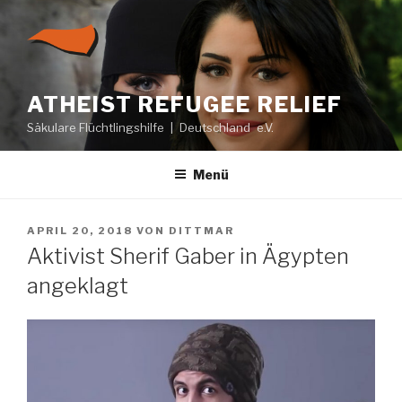
Zum
Inhalt
springen
ATHEIST REFUGEE RELIEF
Säkulare Flüchtlingshilfe | Deutschland e.V.
Menü
VERÖFFENTLICHT
APRIL 20, 2018
VON
DITTMAR
AM
Aktivist Sherif Gaber in Ägypten
angeklagt