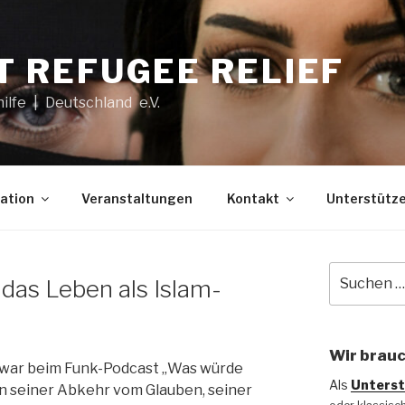
T REFUGEE RELIEF
hilfe | Deutschland e.V.
ation
Veranstaltungen
Kontakt
Unterstütze
Suche
 das Leben als Islam-
nach:
Wir brauc
 war beim Funk-Podcast „Was würde
Als
Unterst
on seiner Abkehr vom Glauben, seiner