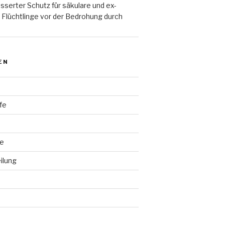
sserter Schutz für säkulare und ex-
Flüchtlinge vor der Bedrohung durch
EN
lfe
fe
ilung