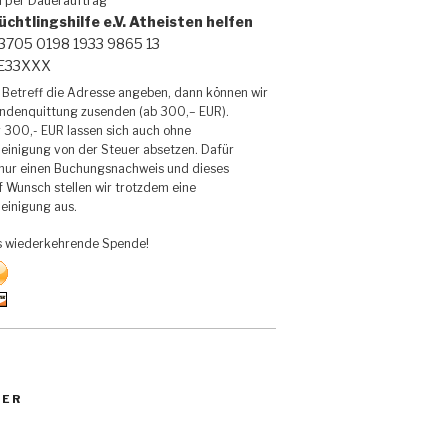
h per Dauerauftrag
üchtlingshilfe e.V. Atheisten helfen
3705 0198 1933 9865 13
DE33XXX
Betreff die Adresse angeben, dann können wir
endenquittung zusenden (ab 300,– EUR).
 300,- EUR lassen sich auch ohne
inigung von der Steuer absetzen. Dafür
 nur einen Buchungsnachweis und dieses
f Wunsch stellen wir trotzdem eine
inigung aus.
s wiederkehrende Spende!
TER