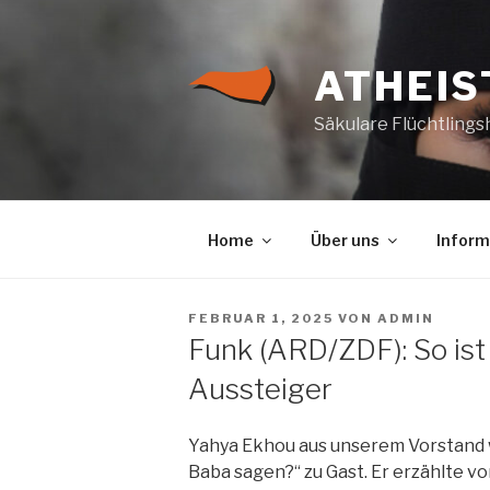
Zum
Inhalt
springen
ATHEIS
Säkulare Flüchtlings
Home
Über uns
Inform
VERÖFFENTLICHT
FEBRUAR 1, 2025
VON
ADMIN
AM
Funk (ARD/ZDF): So ist
Aussteiger
Yahya Ekhou aus unserem Vorstand
Baba sagen?“ zu Gast. Er erzählte v