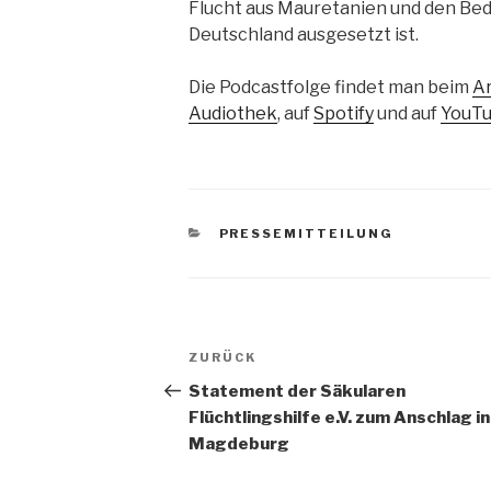
Flucht aus Mauretanien und den Bed
Deutschland ausgesetzt ist.
Die Podcastfolge findet man beim
Ar
Audiothek
, auf
Spotify
und auf
YouT
KATEGORIEN
PRESSEMITTEILUNG
Beitragsnavigation
Vorheriger
ZURÜCK
Beitrag
Statement der Säkularen
Flüchtlingshilfe e.V. zum Anschlag in
Magdeburg