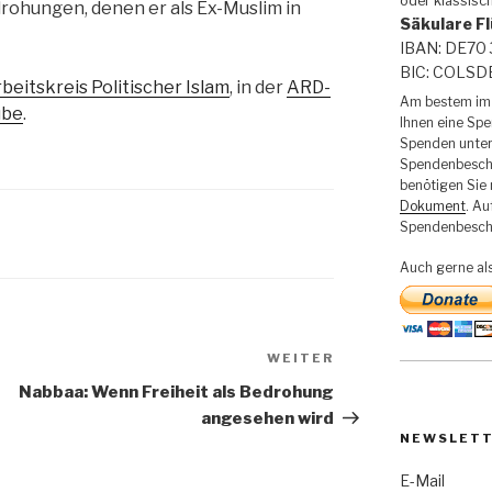
oder klassisc
rohungen, denen er als Ex-Muslim in
Säkulare Fl
IBAN: DE70 
BIC: COLS
beitskreis Politischer Islam
, in der
ARD-
Am bestem im 
ube
.
Ihnen eine Sp
Spenden unter
Spendenbesche
benötigen Sie
Dokument
. Au
Spendenbesche
Auch gerne al
WEITER
Nächster
Beitrag
Nabbaa: Wenn Freiheit als Bedrohung
angesehen wird
NEWSLET
E-Mail