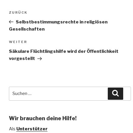
Beitragsnavigation
Vorheriger
ZURÜCK
Beitrag
Selbstbestimmungsrechte in religiösen
Gesellschaften
Nächster
WEITER
Beitrag
Säkulare Flüchtlingshilfe wird der Öffentlichkeit
vorgestellt
Suche
Suche
nach:
Wir brauchen deine Hilfe!
Als
Unterstützer