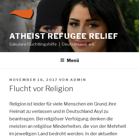
Zum
Inhalt
springen
ATHEIST REFUGEE RELIEF
Säkulare Flüchtlingshilfe | Deutschland e.V.
Menü
VERÖFFENTLICHT
NOVEMBER 16, 2017
VON
ADMIN
AM
Flucht vor Religion
Religion ist leider für viele Menschen ein Grund, ihre
Heimat zu verlassen und in Deutschland Asyl zu
beantragen. Bei religiöser Verfolgung denken die
meisten an religiöse Minderheiten, die von der Mehrheit
im jeweiligen Land bedroht werden. In der aktuellen