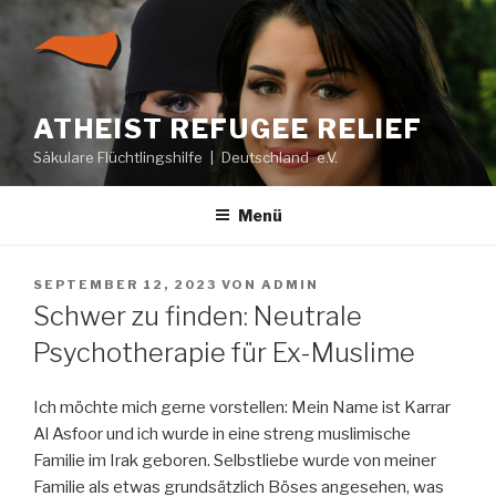
Zum
Inhalt
springen
ATHEIST REFUGEE RELIEF
Säkulare Flüchtlingshilfe | Deutschland e.V.
Menü
VERÖFFENTLICHT
SEPTEMBER 12, 2023
VON
ADMIN
AM
Schwer zu finden: Neutrale
Psychotherapie für Ex-Muslime
Ich möchte mich gerne vorstellen: Mein Name ist Karrar
Al Asfoor und ich wurde in eine streng muslimische
Familie im Irak geboren. Selbstliebe wurde von meiner
Familie als etwas grundsätzlich Böses angesehen, was