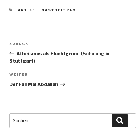
KATEGORIEN
ARTIKEL
,
GASTBEITRAG
Beitragsnavigation
Vorheriger
ZURÜCK
Beitrag
Atheismus als Fluchtgrund (Schulung in
Stuttgart)
Nächster
WEITER
Beitrag
Der Fall Mai Abdallah
Suche
Suche
nach: