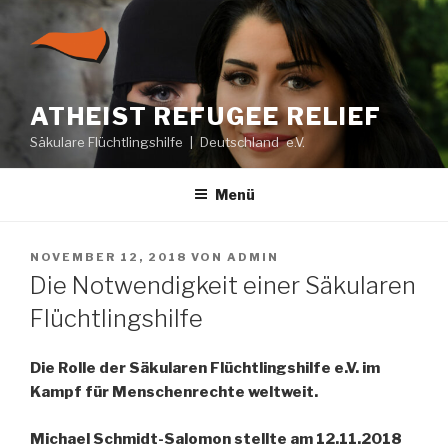
Zum
Inhalt
springen
ATHEIST REFUGEE RELIEF
Säkulare Flüchtlingshilfe | Deutschland e.V.
Menü
VERÖFFENTLICHT
NOVEMBER 12, 2018
VON
ADMIN
AM
Die Notwendigkeit einer Säkularen
Flüchtlingshilfe
Die Rolle der Säkularen Flüchtlingshilfe e.V. im
Kampf für Menschenrechte weltweit.
Michael Schmidt-Salomon stellte am 12.11.2018