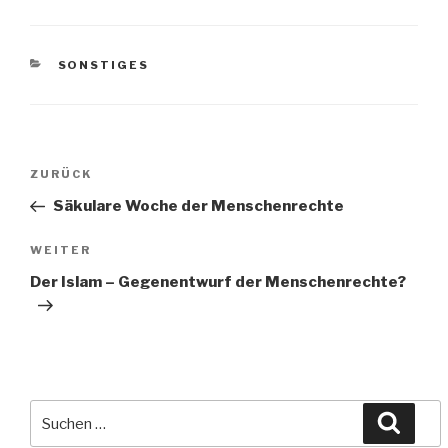
KATEGORIEN
SONSTIGES
Beitragsnavigation
Vorheriger
ZURÜCK
Beitrag
Säkulare Woche der Menschenrechte
Nächster
WEITER
Beitrag
Der Islam – Gegenentwurf der Menschenrechte?
Suche
Suche
nach: