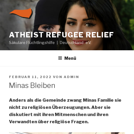
Zum
Inhalt
springen
ATHEIST REFUGEE RELIEF
Säkulare Flüchtlingshilfe | Deutschland e.V.
Menü
VERÖFFENTLICHT
FEBRUAR 11, 2022
VON
ADMIN
AM
Minas Bleiben
Anders als die Gemeinde zwang Minas Familie sie
nicht zu religiösen Überzeugungen. Aber sie
diskutiert mit ihren Mitmenschen und ihren
Verwandten über religiöse Fragen.