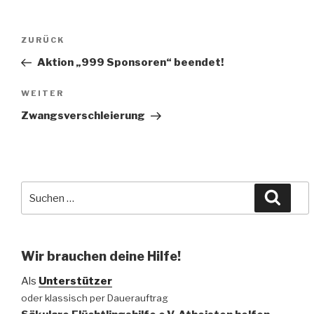
Beitragsnavigation
Vorheriger
ZURÜCK
Beitrag
Aktion „999 Sponsoren“ beendet!
Nächster
WEITER
Beitrag
Zwangsverschleierung
Suche
Suche
nach:
Wir brauchen deine Hilfe!
Als
Unterstützer
oder klassisch per Dauerauftrag