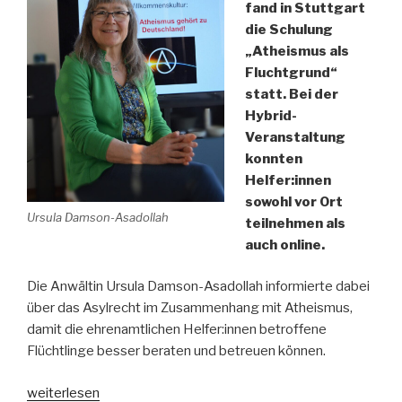
fand in Stuttgart
die Schulung
„Atheismus als
Fluchtgrund“
statt. Bei der
Hybrid-
Veranstaltung
konnten
Helfer:innen
sowohl vor Ort
Ursula Damson-Asadollah
teilnehmen als
auch online.
Die Anwältin Ursula Damson-Asadollah informierte dabei
über das Asylrecht im Zusammenhang mit Atheismus,
damit die ehrenamtlichen Helfer:innen betroffene
Flüchtlinge besser beraten und betreuen können.
„Atheismus
weiterlesen