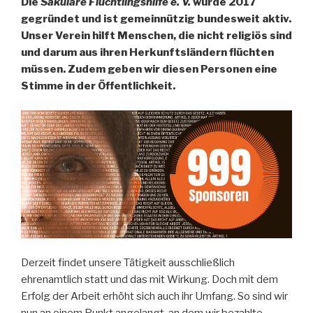
Die
Säkulare Flüchtlingshilfe e. V.
wurde 2017
gegründet und ist gemeinnützig bundesweit aktiv.
Unser Verein hilft Menschen, die nicht religiös sind
und darum aus ihren Herkunftsländern flüchten
müssen. Zudem geben wir diesen Personen eine
Stimme in der Öffentlichkeit.
Derzeit findet unsere Tätigkeit ausschließlich
ehrenamtlich statt und das mit Wirkung. Doch mit dem
Erfolg der Arbeit erhöht sich auch ihr Umfang. So sind wir
nun an einem Punkt angelangt, an dem wir bezahlte