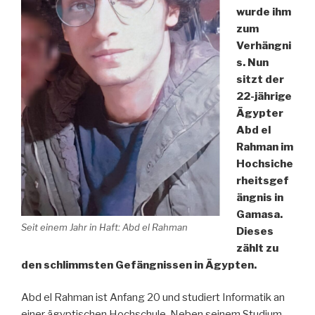
wurde ihm
zum
Verhängni
s. Nun
sitzt der
22-jährige
Ägypter
Abd el
Rahman im
Hochsiche
rheitsgef
ängnis in
Gamasa.
Seit einem Jahr in Haft: Abd el Rahman
Dieses
zählt zu
den schlimmsten Gefängnissen in Ägypten.
Abd el Rahman ist Anfang 20 und studiert Informatik an
einer ägyptischen Hochschule. Neben seinem Studium