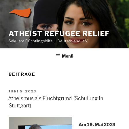
Zum
Inhalt
springen
ATHEIST REFUGEE RELIEF
Säkulare Flüchtlingshilfe | Deutschland e.V.
Menü
BEITRÄGE
VERÖFFENTLICHT
JUNI 5, 2023
AM
Atheismus als Fluchtgrund (Schulung in
Stuttgart)
Am 19. Mai 2023