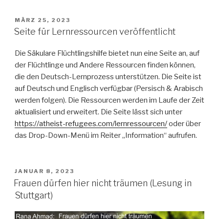
als
Fluchtgrund
VERÖFFENTLICHT
MÄRZ 25, 2023
AM
(Schulung
Seite für Lernressourcen veröffentlicht
in
Stuttgart)“
Die Säkulare Flüchtlingshilfe bietet nun eine Seite an, auf
der Flüchtlinge und Andere Ressourcen finden können,
die den Deutsch-Lernprozess unterstützen. Die Seite ist
auf Deutsch und Englisch verfügbar (Persisch & Arabisch
werden folgen). Die Ressourcen werden im Laufe der Zeit
aktualisiert und erweitert. Die Seite lässt sich unter
https://atheist-refugees.com/lernressourcen/
oder über
das Drop-Down-Menü im Reiter „Information“ aufrufen.
VERÖFFENTLICHT
JANUAR 8, 2023
AM
Frauen dürfen hier nicht träumen (Lesung in
Stuttgart)