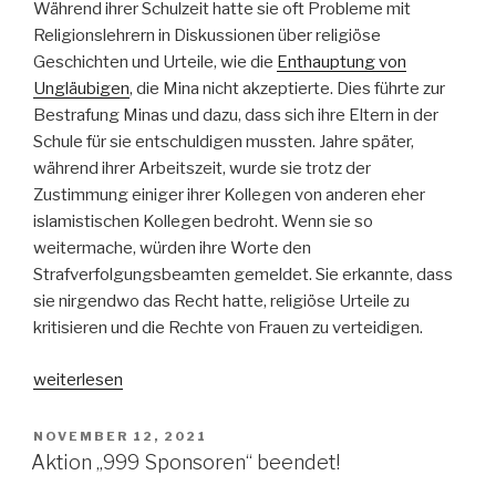
Während ihrer Schulzeit hatte sie oft Probleme mit
Religionslehrern in Diskussionen über religiöse
Geschichten und Urteile, wie die
Enthauptung von
Ungläubigen
, die Mina nicht akzeptierte. Dies führte zur
Bestrafung Minas und dazu, dass sich ihre Eltern in der
Schule für sie entschuldigen mussten. Jahre später,
während ihrer Arbeitszeit, wurde sie trotz der
Zustimmung einiger ihrer Kollegen von anderen eher
islamistischen Kollegen bedroht. Wenn sie so
weitermache, würden ihre Worte den
Strafverfolgungsbeamten gemeldet. Sie erkannte, dass
sie nirgendwo das Recht hatte, religiöse Urteile zu
kritisieren und die Rechte von Frauen zu verteidigen.
„Minas
weiterlesen
Bleiben“
VERÖFFENTLICHT
NOVEMBER 12, 2021
AM
Aktion „999 Sponsoren“ beendet!