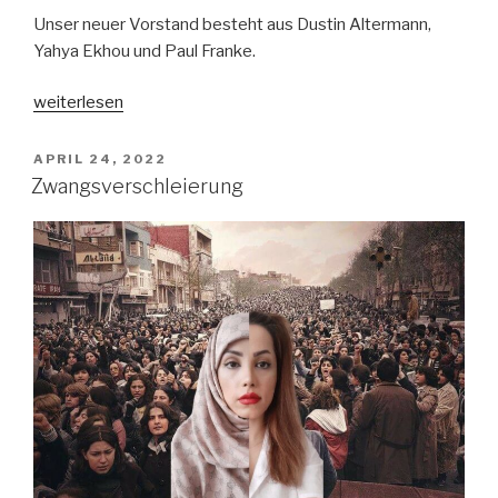
Unser neuer Vorstand besteht aus Dustin Altermann,
Yahya Ekhou und Paul Franke.
„Wir
weiterlesen
haben
einen
VERÖFFENTLICHT
APRIL 24, 2022
AM
neuen
Zwangsverschleierung
Vorstand“