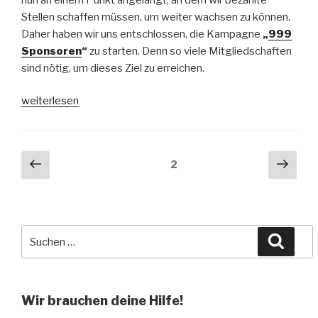
Stellen schaffen müssen, um weiter wachsen zu können.
Daher haben wir uns entschlossen, die Kampagne
„
999
Sponsoren
“
zu starten. Denn so viele Mitgliedschaften
sind nötig, um dieses Ziel zu erreichen.
„999:
weiterlesen
Auf
dich
kommt
Beitragsnavigation
Vorherige
Näch
Seite
2
es
Seite
Seit
jetzt
an!“
Suche
Suche
nach:
Wir brauchen deine Hilfe!