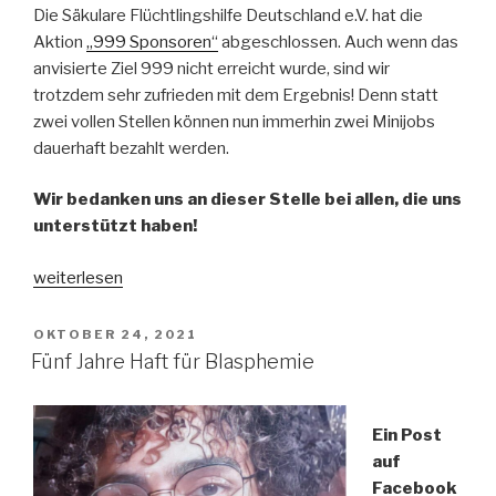
Die Säkulare Flüchtlingshilfe Deutschland e.V. hat die
Aktion
„999 Sponsoren“
abgeschlossen. Auch wenn das
anvisierte Ziel 999 nicht erreicht wurde, sind wir
trotzdem sehr zufrieden mit dem Ergebnis! Denn statt
zwei vollen Stellen können nun immerhin zwei Minijobs
dauerhaft bezahlt werden.
Wir bedanken uns an dieser Stelle bei allen, die uns
unterstützt haben!
„Aktion
weiterlesen
„999
Sponsoren“
VERÖFFENTLICHT
OKTOBER 24, 2021
AM
beendet!“
Fünf Jahre Haft für Blasphemie
Ein Post
auf
Facebook