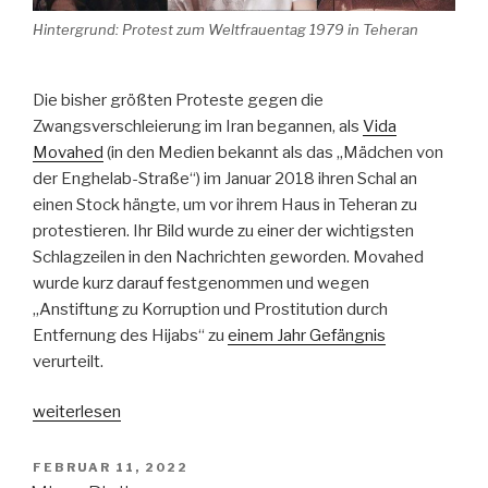
Hintergrund: Protest zum Weltfrauentag 1979 in Teheran
Die bisher größten Proteste gegen die
Zwangsverschleierung im Iran begannen, als
Vida
Movahed
(in den Medien bekannt als das „Mädchen von
der Enghelab-Straße“) im Januar 2018 ihren Schal an
einen Stock hängte, um vor ihrem Haus in Teheran zu
protestieren. Ihr Bild wurde zu einer der wichtigsten
Schlagzeilen in den Nachrichten geworden. Movahed
wurde kurz darauf festgenommen und wegen
„Anstiftung zu Korruption und Prostitution durch
Entfernung des Hijabs“ zu
einem Jahr Gefängnis
verurteilt.
„Zwangsverschleierung“
weiterlesen
VERÖFFENTLICHT
FEBRUAR 11, 2022
AM