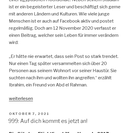
ist er ein begeisterter Leser und beschäftigt sich gerne
mit anderen Ländern und Kulturen. Wie viele junge
Menschen ist er auch auf Facebook aktiv und postet
regelmäßig. Doch am 12 November 2020 verfasst er
einen Beitrag, welcher sein Leben für immer verändern
wird:
„Er hätte nie erwartet, dass sein Post so stark trendet.
Nur einen Tag später versammelten sich über 20
Personen aus seinem Wohnort vor seiner Haustür. Sie
suchten nach ihm und wollten ihn angreifen.“ erzählt
Ibrahim, ein Freund von Abd el Rahman.
„Fünf
weiterlesen
Jahre
Haft
VERÖFFENTLICHT
OKTOBER 7, 2021
AM
für
999: Auf dich kommt es jetzt an!
Blasphemie“